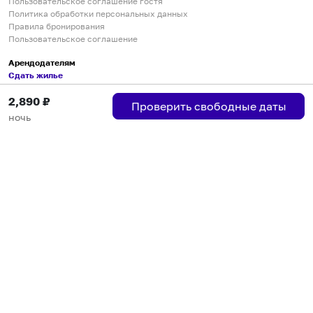
Пользовательское соглашение гостя
Политика обработки персональных данных
Правила бронирования
Пользовательское соглашение
Арендодателям
Сдать жилье
Пользовательское соглашение
2,890
₽
Правила публикации объявлений
Проверить свободные даты
Города присутствия
ночь
Инструкция по подключению
Группа хостов в Telegram
Безопасные платежи
Мобильные приложения
Кукурента — платформа для самостоятельных путешествий
О сервисе