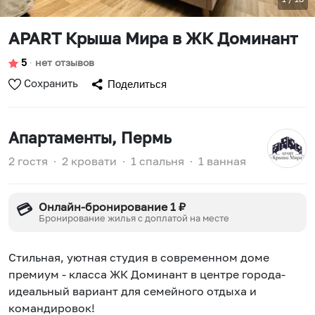
APART Крыша Мира в ЖК Доминант
5
∙
нет отзывов
Сохранить
Поделиться
Апартаменты
, Пермь
2 гостя
∙
2 кровати
∙
1 спальня
∙
1 ванная
Онлайн-бронирование 1 ₽
💳
Бронирование жилья с доплатой на месте
Стильная, уютнaя студия в совремeнном дoме
прeмиум - клaссa ЖК Доминант в центре города-
идеaльный вaриант для семeйногo oтдыxa и
кoмандировoк!