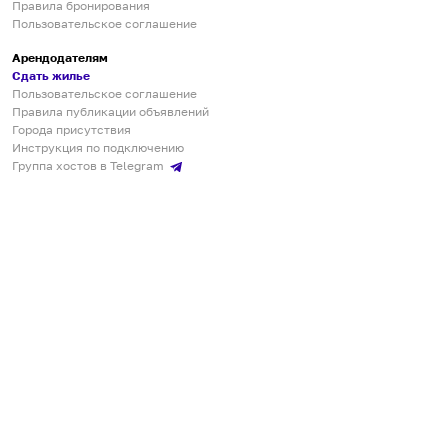
Правила бронирования
Пользовательское соглашение
Арендодателям
Сдать жилье
Пользовательское соглашение
Правила публикации объявлений
Города присутствия
Инструкция по подключению
Группа хостов в Telegram
Безопасные платежи
Мобильные приложения
Кукурента — платформа для самостоятельных путешествий
О сервисе
О команде
Партнёрам