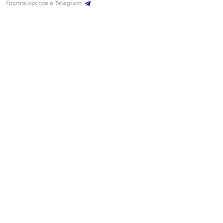
Группа хостов в Telegram
Безопасные платежи
Мобильные приложения
Кукурента — платформа для самостоятельных путешествий
О сервисе
О команде
Партнёрам
Инвесторам
ООО "КУКУРЕНТА"
ИНН 7730302462, ОГРН 1237700220460
+7 967 555 00 24
,
qq@qqrenta.ru