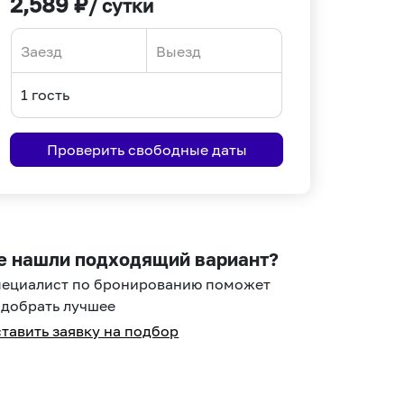
2,589
₽
/ сутки
Navigate
Navigate
forward
backward
to
to
interact
interact
Проверить свободные даты
with
with
the
the
calendar
calendar
and
and
select
select
е нашли подходящий вариант?
a
a
пециалист по бронированию поможет
date.
date.
добрать лучшее
Press
Press
тавить заявку на подбор
the
the
question
question
mark
mark