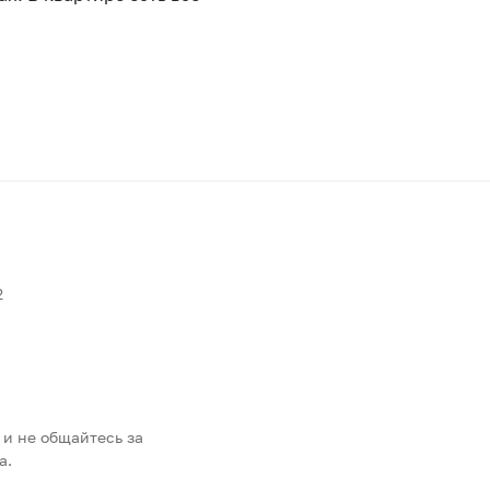
2
 и не общайтесь за
а.