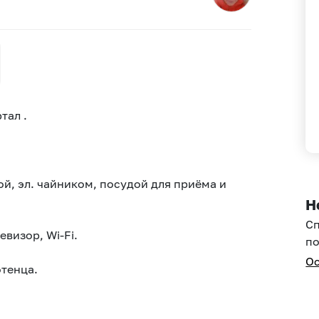
тал .
ой, эл. чайником, посудой для приёма и
Н
С
визор, Wi-Fi.
по
Ос
отенца.