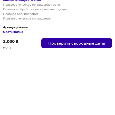
Пользовательское соглашение гостя
Политика обработки персональных данных
Правила бронирования
Пользовательское соглашение
Арендодателям
Сдать жилье
Пользовательское соглашение
2,000
₽
Правила публикации объявлений
Проверить свободные даты
Города присутствия
ночь
Инструкция по подключению
Группа хостов в Telegram
Безопасные платежи
Мобильные приложения
Кукурента — платформа для самостоятельных путешествий
О сервисе