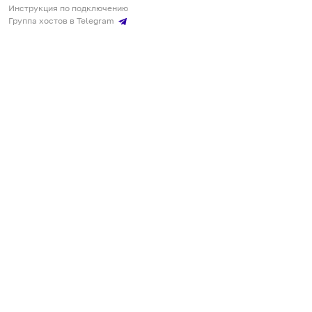
Инструкция по подключению
Группа хостов в Telegram
Безопасные платежи
Мобильные приложения
Кукурента — платформа для самостоятельных путешествий
О сервисе
О команде
Партнёрам
Инвесторам
ООО "КУКУРЕНТА"
ИНН 7730302462, ОГРН 1237700220460
+7 967 555 00 24
,
qq@qqrenta.ru