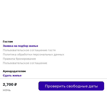
Гостям
Заявка на подбор жилья
Пользовательское соглашение гостя
Политика обработки персональных данных
Правила бронирования
Пользовательское соглашение
Арендодателям
Сдать жилье
Пользовательское соглашение
2,700
₽
Правила публикации объявлений
Проверить свободные даты
Города присутствия
ночь
Инструкция по подключению
Группа хостов в Telegram
Безопасные платежи