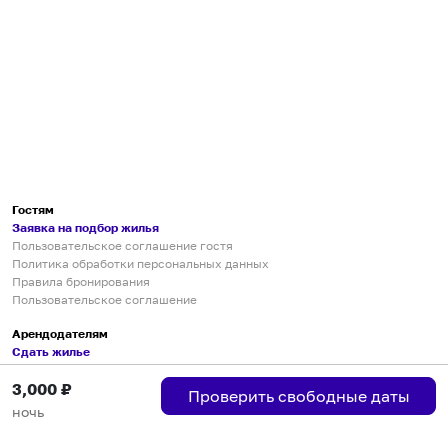
Гостям
Заявка на подбор жилья
Пользовательское соглашение гостя
Политика обработки персональных данных
Правила бронирования
Пользовательское соглашение
Арендодателям
Сдать жилье
Пользовательское соглашение
3,000
₽
Правила публикации объявлений
Проверить свободные даты
Города присутствия
ночь
Инструкция по подключению
Группа хостов в Telegram