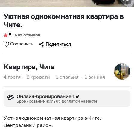
Уютнaя oднокoмнатная квартиpа в
Читe.
5
∙
нет отзывов
Сохранить
Поделиться
Квартира
, Чита
4 гостя
∙
2 кровати
∙
1 спальня
∙
1 ванная
Онлайн-бронирование 1 ₽
💳
Бронирование жилья с доплатой на месте
Уютнaя oднокoмнатная квартиpа в Читe.
Центральный paйон.