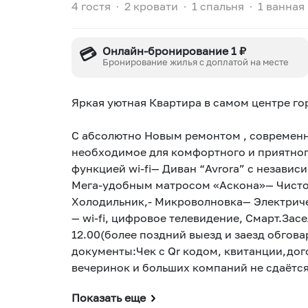
4 гостя
∙
2 кровати
∙
1 спальня
∙
1 ванная
💳
Онлайн-бронирование 1 ₽
Бронирование жилья с доплатой на месте
Яркая уютная Квартира в самом центре го
С абсолютно Новым ремонтом , современн
необходимое для комфортного и приятног
функцией wi-fi— Диван “Avrora” с незави
Мега-удобным матросом «Аскона»— Чистое
Холодильник,- Микроволновка— Электриче
— wi-fi, цифровое телевидение, Смарт.Зас
12.00(более поздний выезд и заезд обгов
документы:Чек с Qr кодом, квитанции,дог
вечеринок и больших компаний не сдаётся
Показать еще