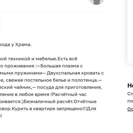
рода у Храма.
ой техникой и мебелью.Есть всё
о проживания :—Большая плазма с
симыми пружинами— Двухспальная кровать с
, свежее постельное белье и полотенца.—
Н
ский чайник,— посуда для приготовления,
С
еление в любое время !Расчётный час
по
аривается.)Безналичный расчёт.Отчётные
овор.Курить в квартире запрещено!!!Для
Ос
!