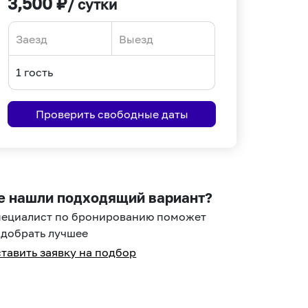
3,500
₽
/ сутки
Navigate
Navigate
forward
backward
to
to
interact
interact
Проверить свободные даты
with
with
the
the
calendar
calendar
and
and
select
select
е нашли подходящий вариант?
a
a
пециалист по бронированию поможет
date.
date.
добрать лучшее
Press
Press
тавить заявку на подбор
the
the
question
question
mark
mark