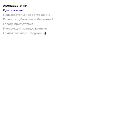
Арендодателям
Сдать жилье
Пользовательское соглашение
Правила публикации объявлений
Города присутствия
Инструкция по подключению
Группа хостов в Telegram
Безопасные платежи
Мобильные приложения
Кукурента — платформа для самостоятельных путешествий
О сервисе
О команде
Партнёрам
Инвесторам