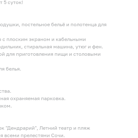
т 5 суток!
подушки, постельное бельё и полотенца для
р с плоским экраном и кабельными
одильник, стиральная машина, утюг и фен.
дой для приготовления пищи и столовыми
ля белья.
ства.
тная охраняемая парковка.
шком.
к "Дендрарий", Летний театр и пляж
я всеми прелестями Сочи.