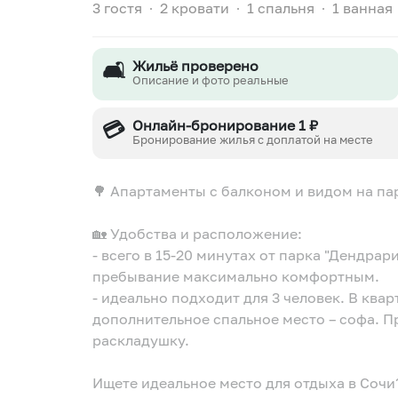
3 гостя
∙
2 кровати
∙
1 спальня
∙
1 ванная
🛋️
Жильё проверено
Описание и фото реальные
💳
Онлайн-бронирование 1 ₽
Бронирование жилья с доплатой на месте
🌳 Апартаменты с балконом и видом на п
🏡 Удобства и расположение:
- всего в 15-20 минутах от парка "Дендрар
пребывание максимально комфортным.
- идеально подходит для 3 человек. В ква
дополнительное спальное место – софа. 
раскладушку.
Ищете идеальное место для отдыха в Сочи