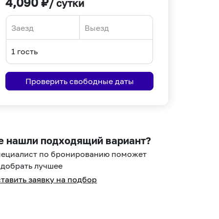
4,090
₽
/ сутки
Navigate
Navigate
forward
backward
to
to
interact
interact
Проверить свободные даты
with
with
the
the
calendar
calendar
and
and
select
select
е нашли подходящий вариант?
a
a
пециалист по бронированию поможет
date.
date.
добрать лучшее
Press
Press
тавить заявку на подбор
the
the
question
question
mark
mark