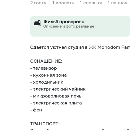
2 гостя
∙
1 кровать
∙
1 спальня
∙
1 ванная
🛋️
Жильё проверено
Описание и фото реальные
Сдается уютная студия в ЖК Monodom Fam
ОСНАЩЕНИЕ:
- телевизор
- кухонная зона
- холодильник
- электрический чайник
- микроволновая печь
- электрическая плита
- фен
ТРАНСПОРТ: