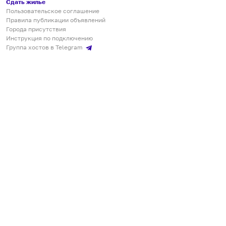
Сдать жилье
Пользовательское соглашение
Правила публикации объявлений
Города присутствия
Инструкция по подключению
Группа хостов в Telegram
Безопасные платежи
Мобильные приложения
Кукурента — платформа для самостоятельных путешествий
О сервисе
О команде
Партнёрам
Инвесторам