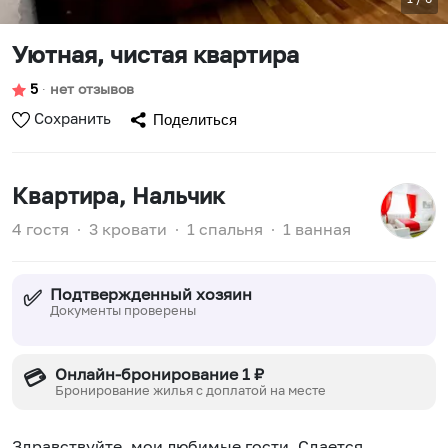
Уютная, чистая квартира
5
∙
нет отзывов
Сохранить
Поделиться
Квартира
, Нальчик
4 гостя
∙
3 кровати
∙
1 спальня
∙
1 ванная
Подтвержденный хозяин
✅
Документы проверены
Онлайн-бронирование 1 ₽
💳
Бронирование жилья с доплатой на месте
Здравствуйте, мои любимые гости. Cдaется