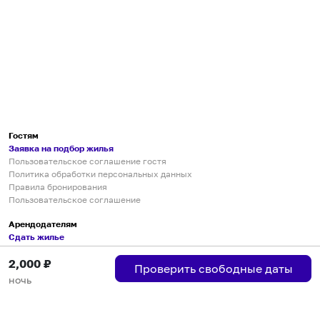
Гостям
Заявка на подбор жилья
Пользовательское соглашение гостя
Политика обработки персональных данных
Правила бронирования
Пользовательское соглашение
Арендодателям
Сдать жилье
Пользовательское соглашение
2,000
₽
Правила публикации объявлений
Проверить свободные даты
Города присутствия
ночь
Инструкция по подключению
Группа хостов в Telegram