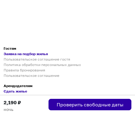
Гостям
Заявка на подбор жилья
Пользовательское соглашение гостя
Политика обработки персональных данных
Правила бронирования
Пользовательское соглашение
Арендодателям
Сдать жилье
Пользовательское соглашение
2,190
₽
Правила публикации объявлений
Проверить свободные даты
Города присутствия
ночь
Инструкция по подключению
Группа хостов в Telegram
Безопасные платежи