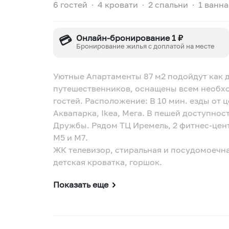
6 гостей
∙
4 кровати
∙
2 спальни
∙
1 ванна
💳
Онлайн-бронирование 1 ₽
Бронирование жилья с доплатой на месте
Уютные Апартаменты 87 м2 подойдут как дл
путешественников, оснащены всем необх
гостей. Расположение: В 10 мин. езды от центра города и в 20 мин. езды от
Аквапарка, Ikea, Мега. В пешей доступно
Дружбы. Рядом ТЦ Иремель, 2 фитнес-цен
М5 и М7.
ЖК телевизор, стиральная и посудомоечн
детская кроватка, горшок.
Показать еще