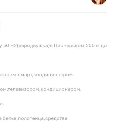
у 50 м2(евродвушка)в Пионерском,200 м до
визором-смарт,кондиционером.
ном,телевизором,кондиционером.
т.
е белье,полотенца,средства