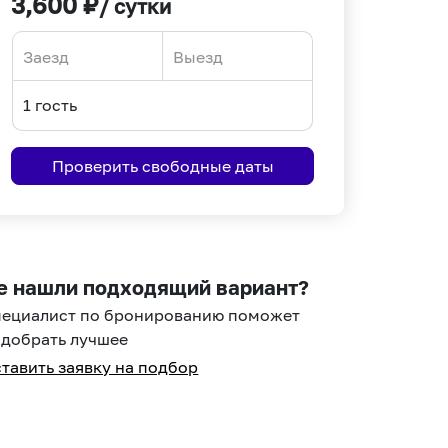
3,600
₽
/ сутки
Navigate
Navigate
forward
backward
to
to
interact
interact
Проверить свободные даты
with
with
the
the
calendar
calendar
and
and
select
select
е нашли подходящий вариант?
a
a
пециалист по бронированию поможет
date.
date.
добрать лучшее
Press
Press
тавить заявку на подбор
the
the
question
question
mark
mark