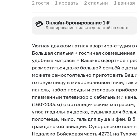
2 гостя
∙
1 кровать
∙
2 спальни
∙
1 ванная
💳
Онлайн-бронирование 1 ₽
Бронирование жилья с доплатой на месте
Уютная двухкомнатная квартира-студия в 
Большая спальня + гостиная совмещенная с
удобные матрасы = Ваше комфортное преб
разместиться даже большой семьёй с деть
можете самостоятельно приготовить Ваши
готовую пищу в микроволновой печи, так 
панель, набор посуды и столовых приборо
плазменный телевизор с кабельными канал
(160×200см) с ортопедическим матрасом,
утюг, гладильная доска, сушилка для бель
полотенца, мыло, гель для душа и фен. В 
гражданской авиации. Суворовское военно
Недалеко Войсковая часть 42731 на Тухаче