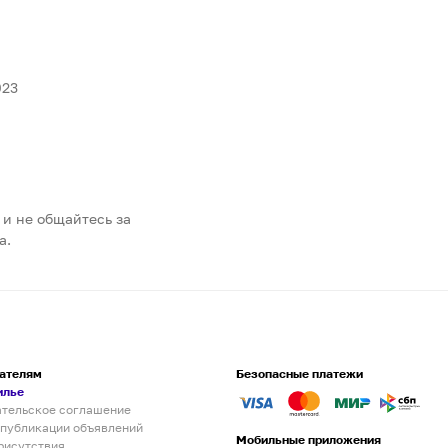
023
 и не общайтесь за
а.
ателям
Безопасные платежи
илье
ательское соглашение
 публикации объявлений
Мобильные приложения
рисутствия